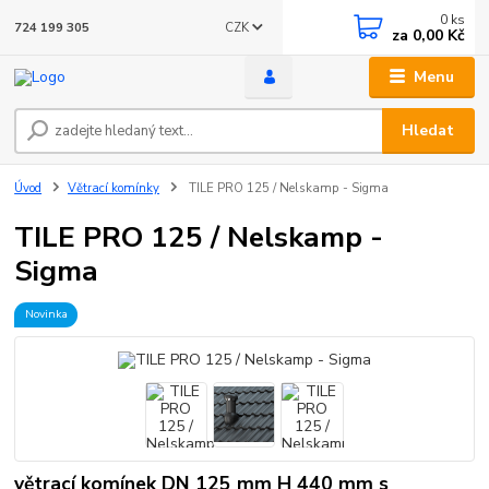
0
ks
CZK
724 199 305
za
0,00 Kč
Menu
Hledat
Úvod
Větrací komínky
TILE PRO 125 / Nelskamp - Sigma
TILE PRO 125 / Nelskamp -
Sigma
Novinka
větrací komínek DN 125 mm H 440 mm s