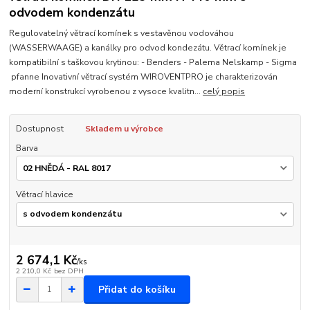
odvodem kondenzátu
Regulovatelný větrací komínek s vestavěnou vodováhou
(WASSERWAAGE) a kanálky pro odvod kondezátu. Větrací komínek je
kompatibilní s taškovou krytinou: - Benders - Palema Nelskamp - Sigma
pfanne Inovativní větrací systém WIROVENTPRO je charakterizován
moderní konstrukcí vyrobenou z vysoce kvalitn...
celý popis
Dostupnost
Skladem u výrobce
Barva
Větrací hlavice
2 674,1 Kč
/
ks
2 210,0 Kč
bez DPH
Přidat do košíku