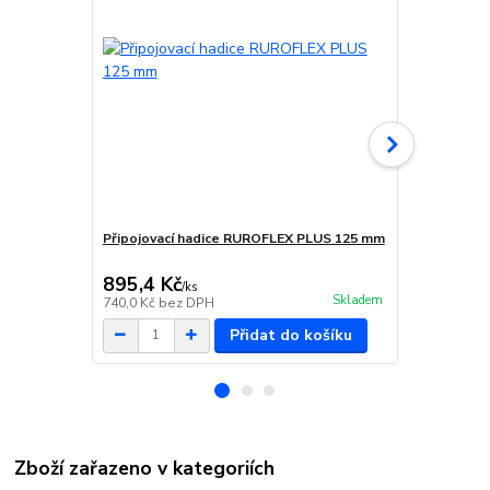
Připojovací hadice RUROFLEX PLUS 125 mm
Sada utěsněn
895,4 Kč
419,9 Kč
/
ks
Skladem
740,0 Kč
bez DPH
347,0 Kč
bez
Přidat do košíku
Zboží zařazeno v kategoriích