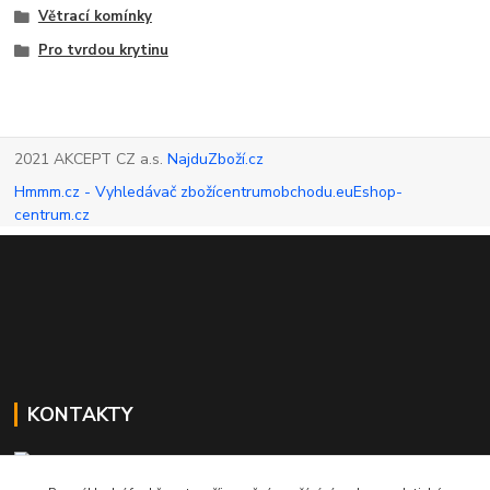
Větrací komínky
Pro tvrdou krytinu
2021 AKCEPT CZ a.s.
NajduZboží.cz
Hmmm.cz - Vyhledávač zboží
centrumobchodu.eu
Eshop-
centrum.cz
KONTAKTY