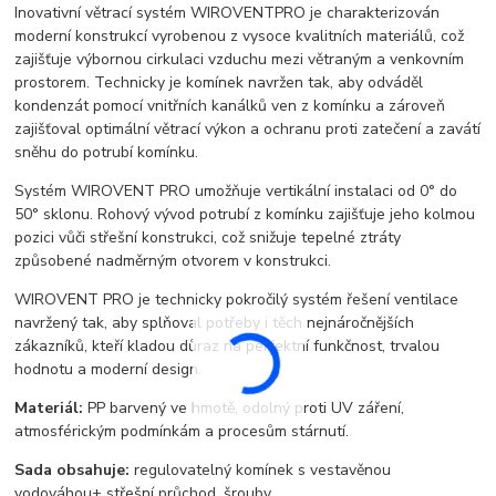
Inovativní větrací systém WIROVENTPRO je charakterizován
moderní konstrukcí vyrobenou z vysoce kvalitních materiálů, což
zajišťuje výbornou cirkulaci vzduchu mezi větraným a venkovním
prostorem. Technicky je komínek navržen tak, aby odváděl
kondenzát pomocí vnitřních kanálků ven z komínku a zároveň
zajišťoval optimální větrací výkon a ochranu proti zatečení a zavátí
sněhu do potrubí komínku.
Systém WIROVENT PRO umožňuje vertikální instalaci od 0° do
50° sklonu. Rohový vývod potrubí z komínku zajišťuje jeho kolmou
pozici vůči střešní konstrukci, což snižuje tepelné ztráty
způsobené nadměrným otvorem v konstrukci.
WIROVENT PRO je technicky pokročilý systém řešení ventilace
navržený tak, aby splňoval potřeby i těch nejnáročnějších
zákazníků, kteří kladou důraz na perfektní funkčnost, trvalou
hodnotu a moderní design.
Materiál:
PP barvený ve hmotě, odolný proti UV záření,
atmosférickým podmínkám a procesům stárnutí.
Sada obsahuje:
regulovatelný komínek s vestavěnou
vodováhou+ střešní průchod, šrouby.