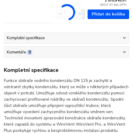
1 070,9 Kč
/
ks
885,0 Kč
bez DPH
Přidat do košíku
Kompletní specifikace
Komentáře
0
Kompletní specifikace
Funkce sběrače vodního kondenzátu DN 125 je zachytit a
odstranit zbytky kondenzátu, který se může v některých případech
objevit v potrubí. Umožňuje odvod vzniklého kondenzátu pomocí
zachycovací profilované nádržky ve sběrači kondenzátu. Spodní
část sběrače umožňuje připojení vypouštěcí trubice, která
umožňuje vyvedení zachyceného kondenzátu směrem ven.
Technické inovativní zpracování konstrukce sběrače kondenzátu,
které zapadá do systému a WiroVent WiroVent Pro, a WiroVent
Plus poskytuje rychlou a bezproblémovou instalaci produktu.