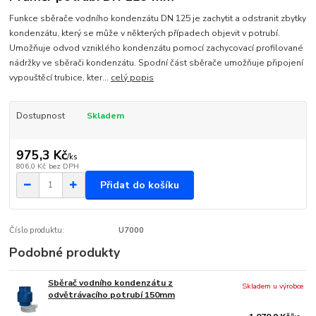
Funkce sběrače vodního kondenzátu DN 125 je zachytit a odstranit zbytky
kondenzátu, který se může v některých případech objevit v potrubí.
Umožňuje odvod vzniklého kondenzátu pomocí zachycovací profilované
nádržky ve sběrači kondenzátu. Spodní část sběrače umožňuje připojení
vypouštěcí trubice, kter...
celý popis
Dostupnost
Skladem
975,3 Kč
/
ks
806,0 Kč
bez DPH
Přidat do košíku
Číslo produktu:
U7000
Podobné produkty
Sběrač vodního kondenzátu z
Skladem u výrobce
odvětrávacího potrubí 150mm