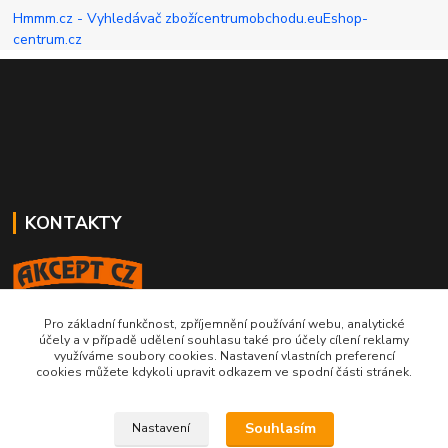
Hmmm.cz - Vyhledávač zboží
centrumobchodu.eu
Eshop-
centrum.cz
KONTAKTY
Pro základní funkčnost, zpříjemnění používání webu, analytické
účely a v případě udělení souhlasu také pro účely cílení reklamy
724 199 305
využíváme soubory cookies. Nastavení vlastních preferencí
cookies můžete kdykoli upravit odkazem ve spodní části stránek.
pondělí - pátek (8:00 - 16:00)
akcept@akcept.cz
Souhlasím
Nastavení