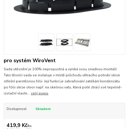
pro systém WiroVent
Sada utěsnění je 100% nepropustná a vyniká svou snadnou montáží.
Tato těsnící sada se instaluje v místě průchodu větracího potrubí skrze
střešní parotěsnou fólii. Její funkcí je zabraňování zatékání kondenzátu
po fólii skrze otvor např. na skelnou vatu, která poté ztrácí své tepelně-
izolační vlastn...
celý popis
Dostupnost
Skladem
419,9 Kč
/
ks