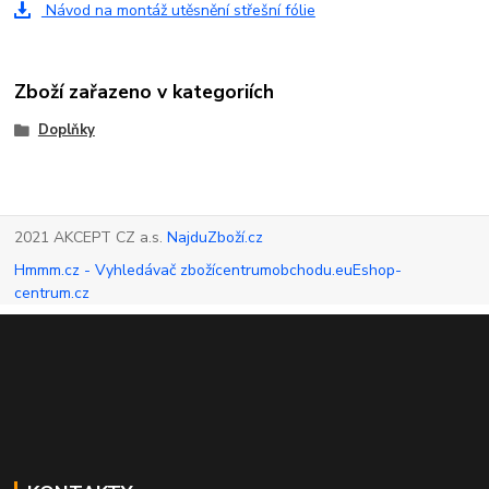
Návod na montáž utěsnění střešní fólie
Zboží zařazeno v kategoriích
Doplňky
2021 AKCEPT CZ a.s.
NajduZboží.cz
Hmmm.cz - Vyhledávač zboží
centrumobchodu.eu
Eshop-
centrum.cz