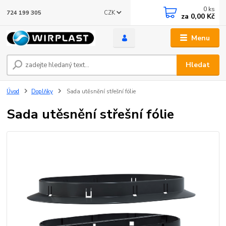
0
ks
CZK
724 199 305
za
0,00 Kč
Menu
Hledat
Úvod
Doplňky
Sada utěsnění střešní fólie
Sada utěsnění střešní fólie