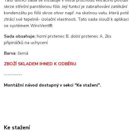
Tato těsnící sada se instaluje v místě průchodu větracího potrubí
skrze střešní parotěsnou fólii. Její funkcí je zabraňování zatékání
kondenzátu po fólii skrze otvor např. na skelnou vatu, která poté
ztrácí své tepelně- izolační vlastnosti. Tato sada slouží k aplikaci
se systémem WiroVent®.
Sada obsahuje:
horní prstenec B, dolní prstenec A, 2ks
připináčků na uchycení
Barva
: černá
ZBOŽÍ SKLADEM IHNED K ODBĚRU
----------
Montážní návod dostupný v sekci "Ke stažení".
Ke stažení