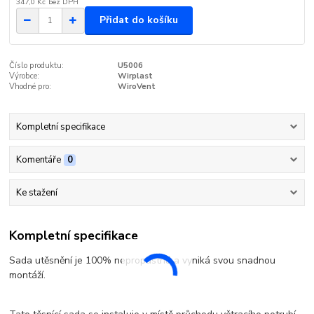
347,0 Kč
bez DPH
Přidat do košíku
Číslo produktu:
U5006
Výrobce:
Wirplast
Vhodné pro:
WiroVent
Kompletní specifikace
Komentáře
0
Ke stažení
Kompletní specifikace
Sada utěsnění je 100% nepropustná a vyniká svou snadnou
montáží.