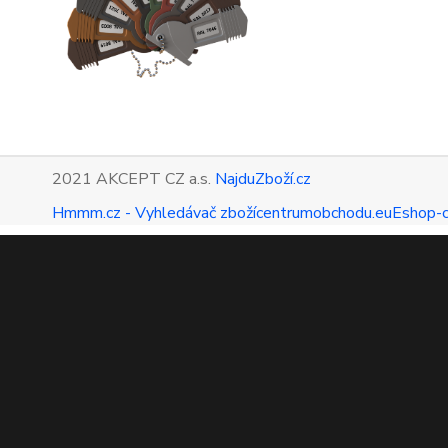
2021 AKCEPT CZ a.s.
NajduZboží.cz
Hmmm.cz - Vyhledávač zboží
centrumobchodu.eu
Eshop-c