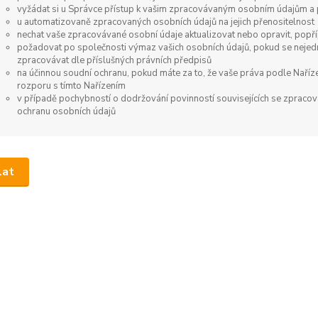
vyžádat si u Správce přístup k vašim zpracovávaným osobním údajům a p
u automatizovaně zpracovaných osobních údajů na jejich přenositelnost
nechat vaše zpracovávané osobní údaje aktualizovat nebo opravit, popř
požadovat po společnosti výmaz vašich osobních údajů, pokud se nejedn
zpracovávat dle příslušných právních předpisů
na účinnou soudní ochranu, pokud máte za to, že vaše práva podle Naříz
rozporu s tímto Nařízením
v případě pochybností o dodržování povinností souvisejících se zpraco
ochranu osobních údajů