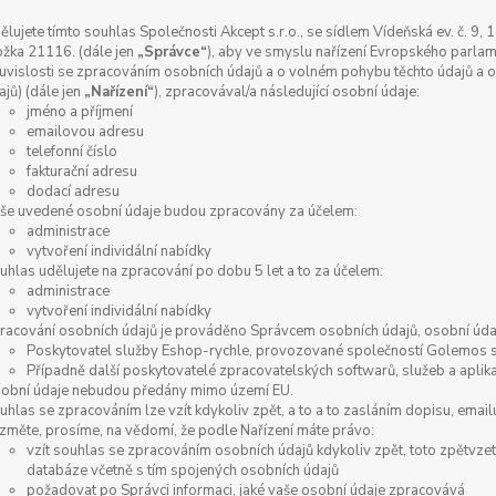
ělujete tímto souhlas Společnosti Akcept s.r.o., se sídlem Vídeňská ev. č. 
ožka 21116. (dále jen
„Správce“
), aby ve smyslu nařízení Evropského parlam
uvislosti se zpracováním osobních údajů a o volném pohybu těchto údajů a o
ajů) (dále jen
„Nařízení“
), zpracovával/a následující osobní údaje:
jméno a příjmení
emailovou adresu
telefonní číslo
fakturační adresu
dodací adresu
še uvedené osobní údaje budou zpracovány za účelem:
administrace
vytvoření individální nabídky
uhlas udělujete na zpracování po dobu 5 let a to za účelem:
administrace
vytvoření individální nabídky
racování osobních údajů je prováděno Správcem osobních údajů, osobní údaj
Poskytovatel služby Eshop-rychle, provozované společností Golemos s.
Případně další poskytovatelé zpracovatelských softwarů, služeb a aplik
obní údaje nebudou předány mimo území EU.
uhlas se zpracováním lze vzít kdykoliv zpět, a to a to zasláním dopisu, email
změte, prosíme, na vědomí, že podle Nařízení máte právo:
vzít souhlas se zpracováním osobních údajů kdykoliv zpět, toto zpětvzet
databáze včetně s tím spojených osobních údajů
požadovat po Správci informaci, jaké vaše osobní údaje zpracovává