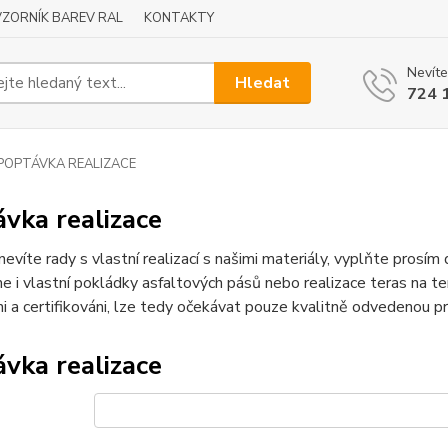
VZORNÍK BAREV RAL
KONTAKTY
Nevíte
Hledat
724 
POPTÁVKA REALIZACE
vka realizace
nevíte rady s vlastní realizací s našimi materiály, vyplňte prosí
me i vlastní pokládky asfaltových pásů nebo realizace teras na terč
i a certifikováni, lze tedy očekávat pouze kvalitně odvedenou pr
vka realizace