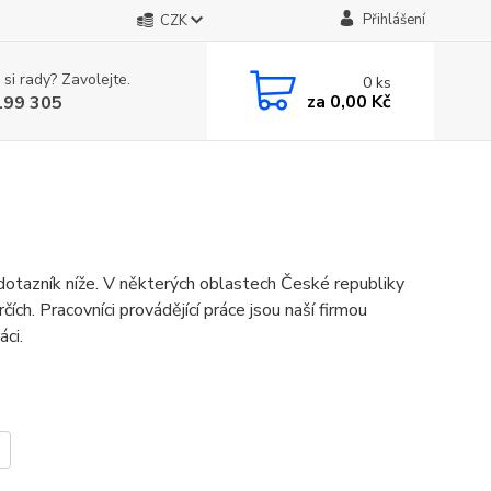
Přihlášení
CZK
 si rady? Zavolejte.
0
ks
za
0,00 Kč
199 305
m dotazník níže. V některých oblastech České republiky
ích. Pracovníci provádějící práce jsou naší firmou
áci.