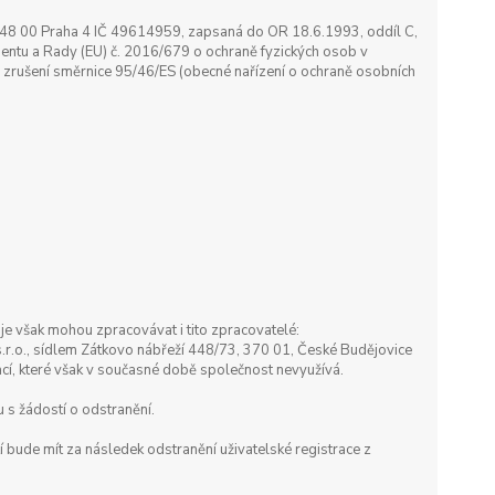
9, 148 00 Praha 4 IČ 49614959, zapsaná do OR 18.6.1993, oddíl C,
entu a Rady (EU) č. 2016/679 o ochraně fyzických osob v
 zrušení směrnice 95/46/ES (obecné nařízení o ochraně osobních
e však mohou zpracovávat i tito zpracovatelé:
r.o., sídlem Zátkovo nábřeží 448/73, 370 01, České Budějovice
ací, které však v současné době společnost nevyužívá.
u s žádostí o odstranění.
í bude mít za následek odstranění uživatelské registrace z