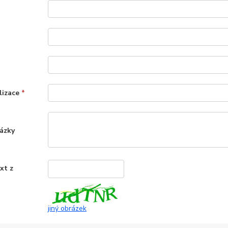
lizace
*
ázky
xt z
*
jiný obrázek