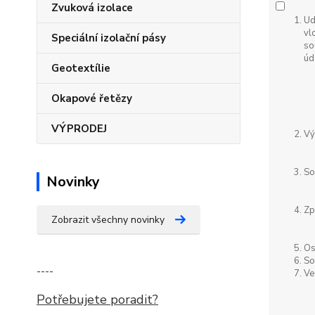
Zvuková izolace
Ud
vl
Speciální izolační pásy
so
úd
Geotextílie
Okapové řetězy
VÝPRODEJ
Vý
So
Novinky
Zp
Zobrazit všechny novinky
Os
So
----
Ve
Potřebujete poradit?