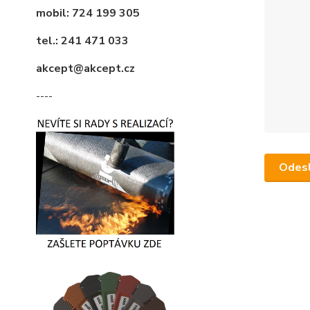
mobil: 724 199 305
tel.: 241 471 033
akcept@akcept.cz
----