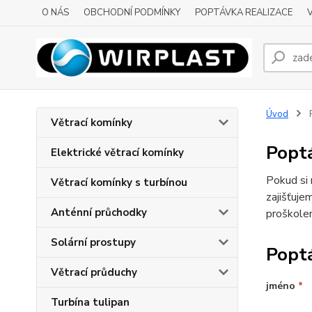
O NÁS
OBCHODNÍ PODMÍNKY
POPTÁVKA REALIZACE
Úvod
Větrací komínky
Poptá
Elektrické větrací komínky
Pokud si 
Větrací komínky s turbínou
zajišťuje
Anténní průchodky
proškolen
Solární prostupy
Poptá
Větrací průduchy
jméno
*
Turbína tulipan