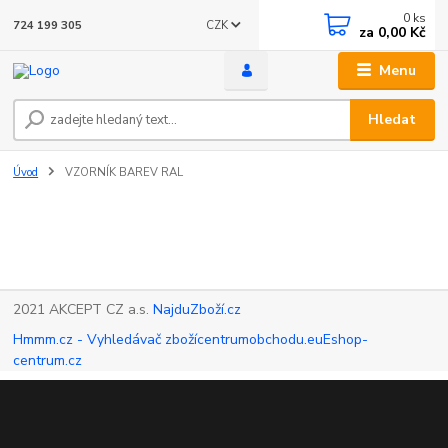
0
ks
CZK
724 199 305
za
0,00 Kč
Menu
Hledat
Úvod
VZORNÍK BAREV RAL
2021 AKCEPT CZ a.s.
NajduZboží.cz
Hmmm.cz - Vyhledávač zboží
centrumobchodu.eu
Eshop-
centrum.cz