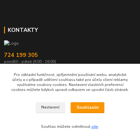
KONTAKTY
724 199 305
pondělí - pátek (8:00 - 16:00)
akcept@akcept.cz
Pro základní funkčnost, zpříjemnění používání webu, analytické
účely a v případě udělení souhlasu také pro účely cílení reklamy
využíváme soubory cookies. Nastavení vlastních preferencí
cookies můžete kdykoli upravit odkazem ve spodní části stránek.
Souhlasím
Nastavení
Vytvořeno na
Eshop-rychle.cz
Souhlas můžete odmítnout
zde
.