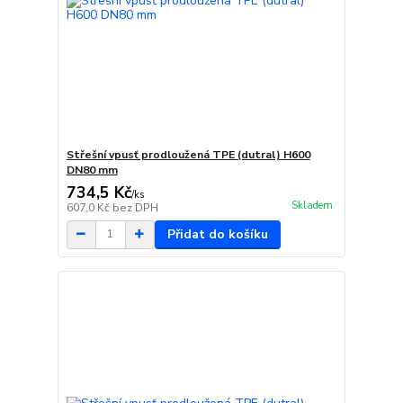
Střešní vpusť prodloužená TPE (dutral) H600
DN80 mm
734,5 Kč
/
ks
Skladem
607,0 Kč
bez DPH
Přidat do košíku