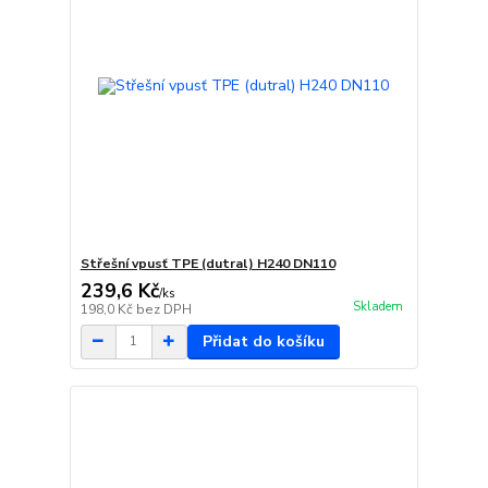
Střešní vpusť TPE (dutral) H240 DN110
239,6 Kč
/
ks
Skladem
198,0 Kč
bez DPH
Přidat do košíku