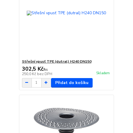
Střešní vpusť TPE (dutral) H240 DN150
302,5 Kč
/
ks
Skladem
250,0 Kč
bez DPH
Přidat do košíku