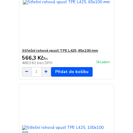
Střešní rohová vpusť TPE L425, 65x100 mm
566,3 Kč
/
ks
Skladem
468,0 Kč
bez DPH
Přidat do košíku