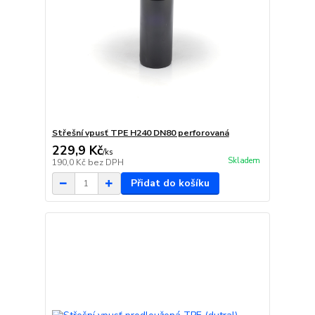
Střešní vpusť TPE H240 DN80 perforovaná
229,9 Kč
/
ks
Skladem
190,0 Kč
bez DPH
Přidat do košíku