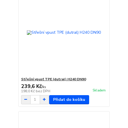
Střešní vpusť TPE (dutral) H240 DN90
239,6 Kč
/
ks
Skladem
198,0 Kč
bez DPH
Přidat do košíku