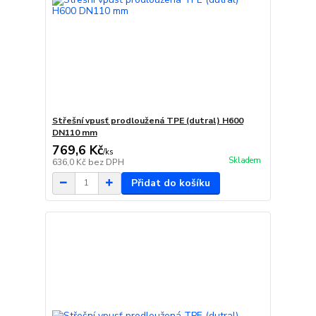
Střešní vpusť prodloužená TPE (dutral) H600
DN110 mm
769,6 Kč
/
ks
Skladem
636,0 Kč
bez DPH
Přidat do košíku