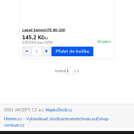
Lapač kamení PE 80-200
145,2 Kč
/
ks
Skladem
120,0 Kč
bez DPH
Přidat do košíku
strana
z 1
2021 AKCEPT CZ a.s.
NajduZboží.cz
Hmmm.cz - Vyhledávač zboží
centrumobchodu.eu
Eshop-
centrum.cz