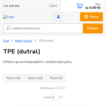
0
ks
CZK
724 199 305
za
0,00 Kč
Menu
Hledat
Úvod
Střešní vpustě
TPE (dutral)
TPE (dutral)
Střešní vpusti kompatibilní s asfaltovými pásy
Nejnovější
Nejlevnější
Nejdražší
Zobrazuji 1-17 z 17
strana
z 1