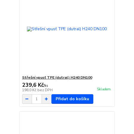
Střešní vpusť TPE (dutral) H240 DN100
239,6 Kč
/
ks
Skladem
198,0 Kč
bez DPH
Přidat do košíku