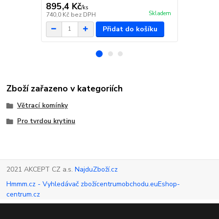
895,4 Kč
419,9 Kč
/
ks
Skladem
740,0 Kč
bez DPH
347,0 Kč
bez
Přidat do košíku
Zboží zařazeno v kategoriích
Větrací komínky
Pro tvrdou krytinu
2021 AKCEPT CZ a.s.
NajduZboží.cz
Hmmm.cz - Vyhledávač zboží
centrumobchodu.eu
Eshop-
centrum.cz