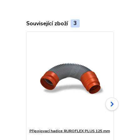
Související zboží
3
Připojovací hadice RUROFLEX PLUS 125 mm
Sada utěsněn