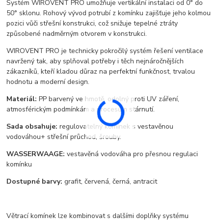
Systém WIROVENT PRO umožňuje vertikální instalaci od 0° do
50° sklonu. Rohový vývod potrubí z komínku zajišťuje jeho kolmou
pozici vůči střešní konstrukci, což snižuje tepelné ztráty
způsobené nadměrným otvorem v konstrukci.
WIROVENT PRO je technicky pokročilý systém řešení ventilace
navržený tak, aby splňoval potřeby i těch nejnáročnějších
zákazníků, kteří kladou důraz na perfektní funkčnost, trvalou
hodnotu a moderní design.
Materiál:
PP barvený ve hmotě, odolný proti UV záření,
atmosférickým podmínkám a procesům stárnutí.
Sada obsahuje:
regulovatelný komínek s vestavěnou
vodováhou+ střešní průchod, šrouby.
WASSERWAAGE:
vestavěná vodováha pro přesnou regulaci
komínku
Dostupné barvy:
grafit, červená, černá, antracit
Větrací komínek lze kombinovat s dalšími doplňky systému