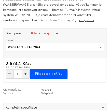
(WASSERWAAGE) a kanálky pro odvod kondezátu. Větrací komínek je
kompatibilní s taškovou krytinou: - Bramac - Turmalín Inovativní větrací
systém WIROVENTPRO je charakterizován moderní konstrukcí
vyrobenou z vysoce kvalitních materiálů, což zajišťuj...
celý popis
Dostupnost
Skladem u výrobce
Barva
2 674,1 Kč
/
ks
2 210,0 Kč
bez DPH
Přidat do košíku
Číslo produktu:
W1711
Výrobce:
Wirplast
Kompletní specifikace