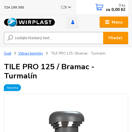
0
ks
CZK
724 199 305
za
0,00 Kč
Menu
Hledat
Úvod
Větrací komínky
TILE PRO 125 / Bramac - Turmalín
TILE PRO 125 / Bramac -
Turmalín
Novinka