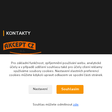
KONTAKTY
Pro základní funkčnost, zpříjemnění používání webu, analytické
724 199 305
účely a v případě udělení souhlasu také pro účely cílení reklamy
pondělí - pátek (8:00 - 16:00)
využíváme soubory cookies. Nastavení vlastních preferencí
cookies můžete kdykoli upravit odkazem ve spodní části stránek.
akcept@akcept.cz
Souhlasím
Nastavení
Souhlas můžete odmítnout
zde
.
Vytvořeno na
Eshop-rychle.cz