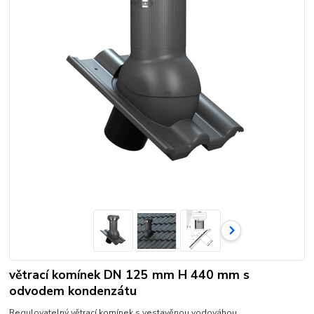
větrací komínek DN 125 mm H 440 mm s
odvodem kondenzátu
Regulovatelný větrací komínek s vestavěnou vodováhou