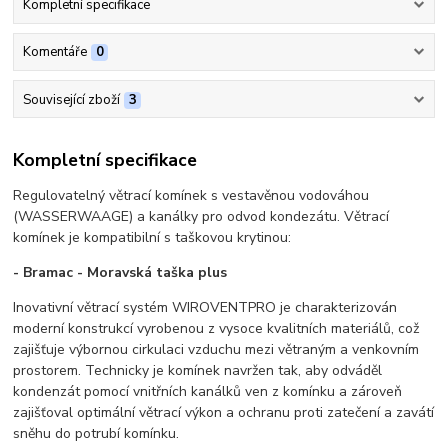
Kompletní specifikace
Komentáře
0
Související zboží
3
Kompletní specifikace
Regulovatelný větrací komínek s vestavěnou vodováhou
(WASSERWAAGE) a kanálky pro odvod kondezátu. Větrací
komínek je kompatibilní s taškovou krytinou:
- Bramac - Moravská taška plus
Inovativní větrací systém WIROVENTPRO je charakterizován
moderní konstrukcí vyrobenou z vysoce kvalitních materiálů, což
zajišťuje výbornou cirkulaci vzduchu mezi větraným a venkovním
prostorem. Technicky je komínek navržen tak, aby odváděl
kondenzát pomocí vnitřních kanálků ven z komínku a zároveň
zajišťoval optimální větrací výkon a ochranu proti zatečení a zavátí
sněhu do potrubí komínku.