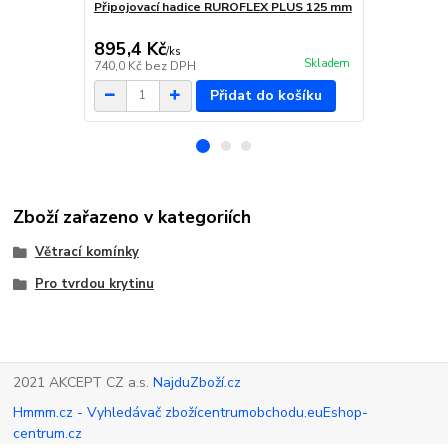
Připojovací hadice RUROFLEX PLUS 125 mm
Sada utěsněn
895,4 Kč
419,9 Kč
/
ks
Skladem
740,0 Kč
bez DPH
347,0 Kč
bez
Přidat do košíku
Zboží zařazeno v kategoriích
Větrací komínky
Pro tvrdou krytinu
2021 AKCEPT CZ a.s.
NajduZboží.cz
Hmmm.cz - Vyhledávač zboží
centrumobchodu.eu
Eshop-
centrum.cz