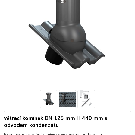
větrací komínek DN 125 mm H 440 mm s
odvodem kondenzátu
Regulovatelný větrací komínek s vestavěnou vodováhou