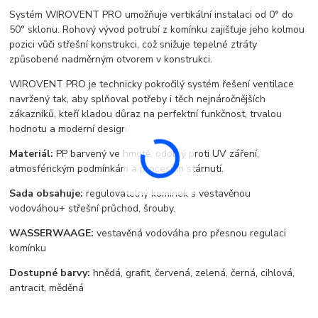
Systém WIROVENT PRO umožňuje vertikální instalaci od 0° do
50° sklonu. Rohový vývod potrubí z komínku zajišťuje jeho kolmou
pozici vůči střešní konstrukci, což snižuje tepelné ztráty
způsobené nadměrným otvorem v konstrukci.
WIROVENT PRO je technicky pokročilý systém řešení ventilace
navržený tak, aby splňoval potřeby i těch nejnáročnějších
zákazníků, kteří kladou důraz na perfektní funkčnost, trvalou
hodnotu a moderní design.
Materiál:
PP barvený ve hmotě, odolný proti UV záření,
atmosférickým podmínkám a procesům stárnutí.
Sada obsahuje:
regulovatelný komínek s vestavěnou
vodováhou+ střešní průchod, šrouby.
WASSERWAAGE:
vestavěná vodováha pro přesnou regulaci
komínku
Dostupné barvy:
hnědá, grafit, červená, zelená, černá, cihlová,
antracit, měděná