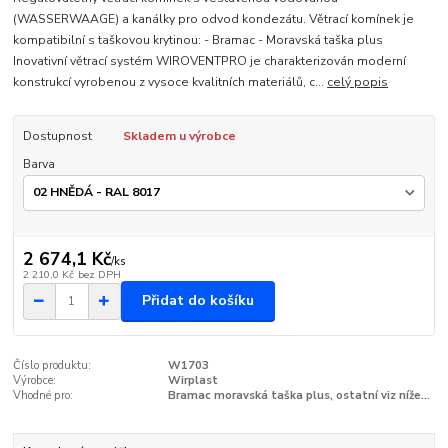
(WASSERWAAGE) a kanálky pro odvod kondezátu. Větrací komínek je
kompatibilní s taškovou krytinou: - Bramac - Moravská taška plus
Inovativní větrací systém WIROVENTPRO je charakterizován moderní
konstrukcí vyrobenou z vysoce kvalitních materiálů, c...
celý popis
Dostupnost
Skladem u výrobce
Barva
2 674,1 Kč
/
ks
2 210,0 Kč
bez DPH
Přidat do košíku
Číslo produktu:
W1703
Výrobce:
Wirplast
Vhodné pro:
Bramac moravská taška plus, ostatní viz níže...