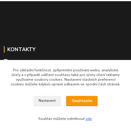
KONTAKTY
Pro základní funkčnost, zpříjemnění používání webu, analytické
724 199 305
účely a v případě udělení souhlasu také pro účely cílení reklamy
pondělí - pátek (8:00 - 16:00)
využíváme soubory cookies. Nastavení vlastních preferencí
cookies můžete kdykoli upravit odkazem ve spodní části stránek.
akcept@akcept.cz
Souhlasím
Nastavení
Souhlas můžete odmítnout
zde
.
Vytvořeno na
Eshop-rychle.cz