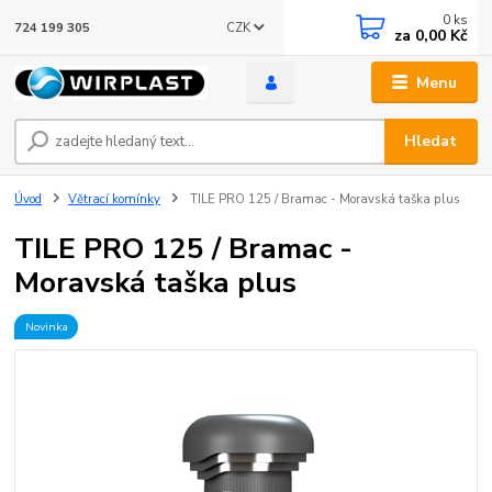
0
ks
CZK
724 199 305
za
0,00 Kč
Menu
Hledat
Úvod
Větrací komínky
TILE PRO 125 / Bramac - Moravská taška plus
TILE PRO 125 / Bramac -
Moravská taška plus
Novinka