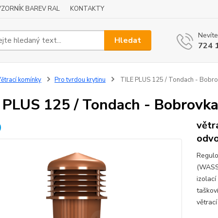
VZORNÍK BAREV RAL
KONTAKTY
Nevíte
Hledat
724 
ětrací komínky
Pro tvrdou krytinu
TILE PLUS 125 / Tondach - Bobro
 PLUS 125 / Tondach - Bobrovka
větr
odvo
Regulo
(WASSE
izolac
taškov
větrac