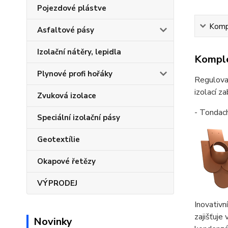
Pojezdové plástve
Kompl
Asfaltové pásy
Izolační nátěry, lepidla
Komple
Plynové profi hořáky
Regulova
izolací z
Zvuková izolace
- Tondac
Speciální izolační pásy
Geotextílie
Okapové řetězy
VÝPRODEJ
Inovativn
zajišťuje
Novinky