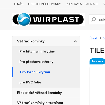
O NÁS
OBCHODNÍ PODMÍNKY
POPTÁVKA REALIZACE
Úvod
V
Větrací komínky
TILE
Pro bitumenní krytiny
Pro plechové střechy
Novinka
Pro tvrdou krytinu
pro PVC fólie
Elektrické větrací komínky
Větrací komínky s turbínou