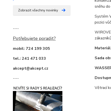
kondenzát
sněhu do 
Zobrazit všechny novinky
Systém W
pozici vůč
----
WIROVENT 
zákazníků
Potřebujete poradit?
Materiál
mobil: 724 199 305
Sada ob
tel.: 241 471 033
WASSE
akcept@akcept.cz
Dostupn
----
Větrací 