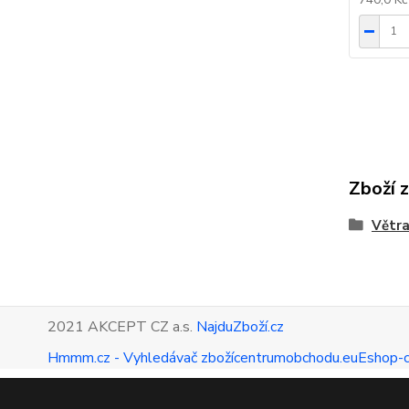
Zboží 
Větra
2021 AKCEPT CZ a.s.
NajduZboží.cz
Hmmm.cz - Vyhledávač zboží
centrumobchodu.eu
Eshop-c