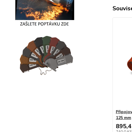
Souvise
Připojo
125 mm
895,4
740,0 K