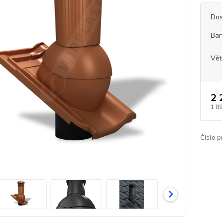
Dos
Bar
Vět
2 
1 89
Číslo p