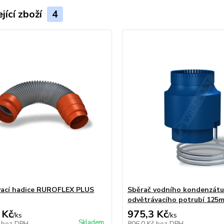
jící zboží
4
vací hadice RUROFLEX PLUS
Sběrač vodního kondenzátu
odvětrávacího potrubí 125
 Kč
975,3 Kč
/
ks
/
ks
Skladem
č
bez DPH
806,0 Kč
bez DPH