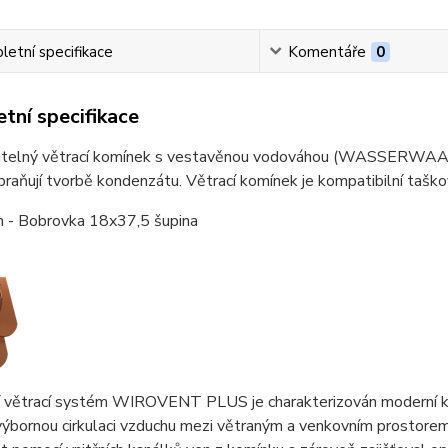
etní specifikace
Komentáře
0
tní specifikace
telný větrací komínek s vestavěnou vodováhou (WASSERWAAGE
abraňují tvorbě kondenzátu. Větrací komínek je kompatibilní taško
h - Bobrovka 18x37,5 šupina
í větrací systém WIROVENT PLUS je charakterizován moderní kon
 výbornou cirkulaci vzduchu mezi větraným a venkovním prostorem