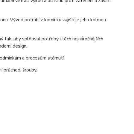
imální větrací výkon a ochranu proti zatečení a zavátí
u. Vývod potrubí z komínku zajišťuje jeho kolmou
tak, aby splňoval potřeby i těch nejnáročnějších
oderní design.
podmínkám a procesům stárnutí.
 průchod, šrouby.