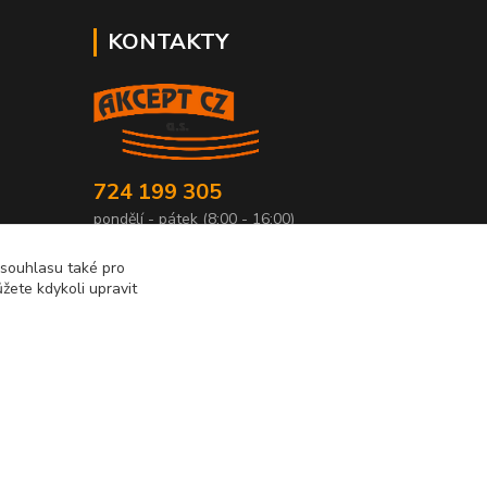
KONTAKTY
724 199 305
pondělí - pátek (8:00 - 16:00)
akcept@akcept.cz
 souhlasu také pro
žete kdykoli upravit
Vytvořeno na
Eshop-rychle.cz