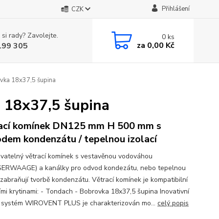
Přihlášení
CZK
 si rady? Zavolejte.
0
ks
za
0,00 Kč
199 305
vka 18x37,5 šupina
 18x37,5 šupina
ací komínek DN125 mm H 500 mm s
dem kondenzátu / tepelnou izolací
vatelný větrací komínek s vestavěnou vodováhou
RWAAGE) a kanálky pro odvod kondezátu, nebo tepelnou
í zabraňují tvorbě kondenzátu. Větrací komínek je kompatibilní
ími krytinami: - Tondach - Bobrovka 18x37,5 šupina Inovativní
í systém WIROVENT PLUS je charakterizován mo...
celý popis