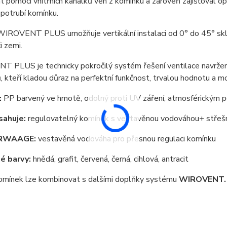
 pomocí vnitřních kanálků ven z komínku a zároveň zajišťoval opt
potrubí komínku.
IROVENT PLUS umožňuje vertikální instalaci od 0° do 45° sklon
i zemi.
PLUS je technicky pokročilý systém řešení ventilace navržený 
, kteří kladou důraz na perfektní funkčnost, trvalou hodnotu a m
:
PP barvený ve hmotě, odolný proti UV záření, atmosférickým 
sahuje:
regulovatelný komínek s vestavěnou vodováhou+ střešní
RWAAGE:
vestavěná vodováha pro přesnou regulaci komínku
é barvy:
hnědá, grafit, červená, černá, cihlová, antracit
komínek lze kombinovat s dalšími doplňky systému
WIROVENT.