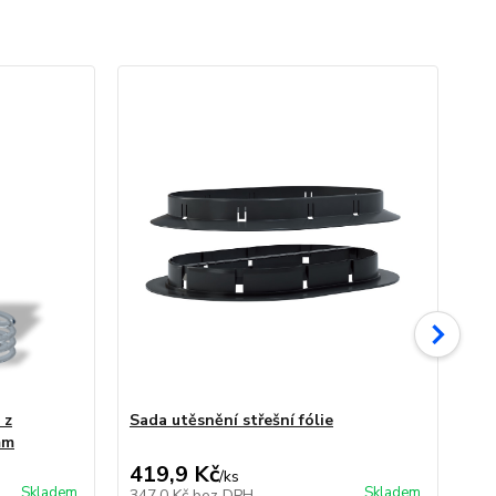
 z
Sada utěsnění střešní fólie
Re
mm
ko
419,9 Kč
14
/
ks
Skladem
Skladem
347,0 Kč
bez DPH
12