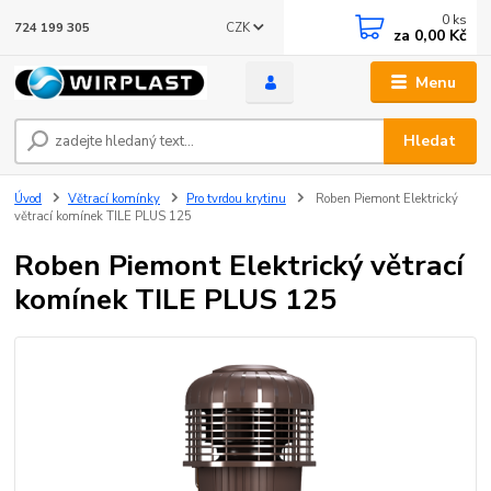
0
ks
CZK
724 199 305
za
0,00 Kč
Menu
Hledat
Úvod
Větrací komínky
Pro tvrdou krytinu
Roben Piemont Elektrický
větrací komínek TILE PLUS 125
Roben Piemont Elektrický větrací
komínek TILE PLUS 125