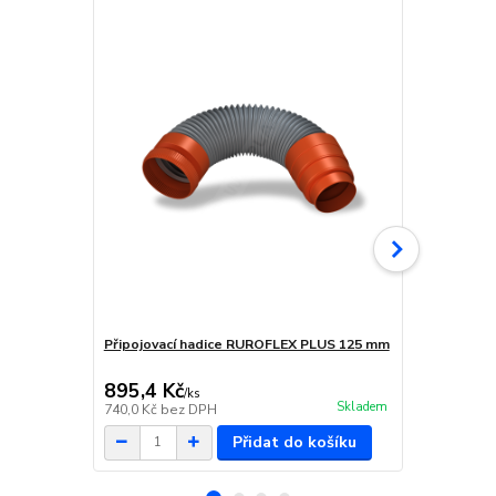
Připojovací hadice RUROFLEX PLUS 125 mm
Sběrač vodn
odvětrávací
895,4 Kč
975,3 Kč
/
ks
Skladem
740,0 Kč
bez DPH
806,0 Kč
bez
Přidat do košíku