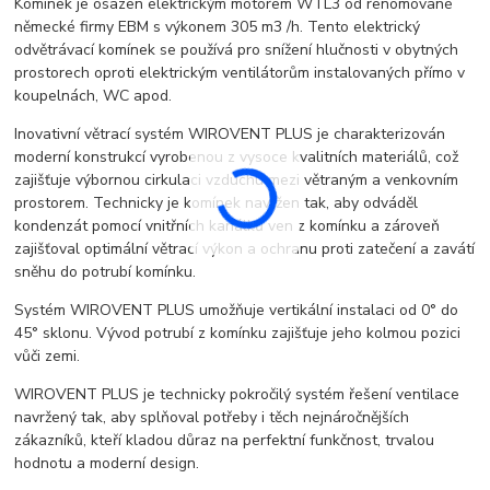
Komínek je osazen elektrickým motorem WTL3 od renomované
německé firmy EBM s výkonem 305 m3 /h. Tento elektrický
odvětrávací komínek se používá pro snížení hlučnosti v obytných
prostorech oproti elektrickým ventilátorům instalovaných přímo v
koupelnách, WC apod.
Inovativní větrací systém WIROVENT PLUS je charakterizován
moderní konstrukcí vyrobenou z vysoce kvalitních materiálů, což
zajišťuje výbornou cirkulaci vzduchu mezi větraným a venkovním
prostorem. Technicky je komínek navržen tak, aby odváděl
kondenzát pomocí vnitřních kanálků ven z komínku a zároveň
zajišťoval optimální větrací výkon a ochranu proti zatečení a zavátí
sněhu do potrubí komínku.
Systém WIROVENT PLUS umožňuje vertikální instalaci od 0° do
45° sklonu. Vývod potrubí z komínku zajišťuje jeho kolmou pozici
vůči zemi.
WIROVENT PLUS je technicky pokročilý systém řešení ventilace
navržený tak, aby splňoval potřeby i těch nejnáročnějších
zákazníků, kteří kladou důraz na perfektní funkčnost, trvalou
hodnotu a moderní design.