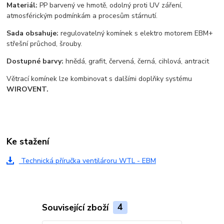
Materiál:
PP barvený ve hmotě, odolný proti UV záření,
atmosférickým podmínkám a procesům stárnutí.
Sada obsahuje:
r
egulovatelný komínek
s elektro motorem EBM
+
střešní průchod, šrouby.
Dostupné barvy:
hnědá, grafit, červená, černá, cihlová, antracit
Větrací komínek lze kombinovat s dalšími doplňky systému
WIROVENT.
Ke stažení
Technická příručka ventilároru WTL - EBM
Související zboží
4