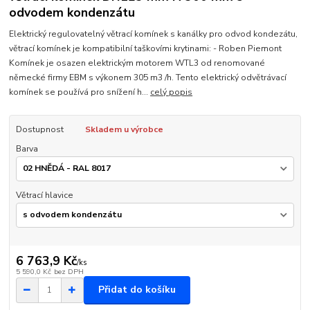
odvodem kondenzátu
Elektrický regulovatelný větrací komínek s kanálky pro odvod kondezátu,
větrací komínek je kompatibilní taškovími krytinami: - Roben Piemont
Komínek je osazen elektrickým motorem WTL3 od renomované
německé firmy EBM s výkonem 305 m3 /h. Tento elektrický odvětrávací
komínek se používá pro snížení h...
celý popis
Dostupnost
Skladem u výrobce
Barva
Větrací hlavice
6 763,9 Kč
/
ks
5 590,0 Kč
bez DPH
Přidat do košíku