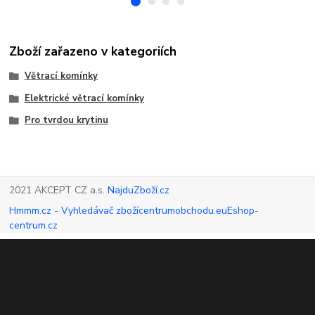
Zboží zařazeno v kategoriích
Větrací komínky
Elektrické větrací komínky
Pro tvrdou krytinu
2021 AKCEPT CZ a.s.
NajduZboží.cz
Hmmm.cz - Vyhledávač zboží
centrumobchodu.eu
Eshop-
centrum.cz