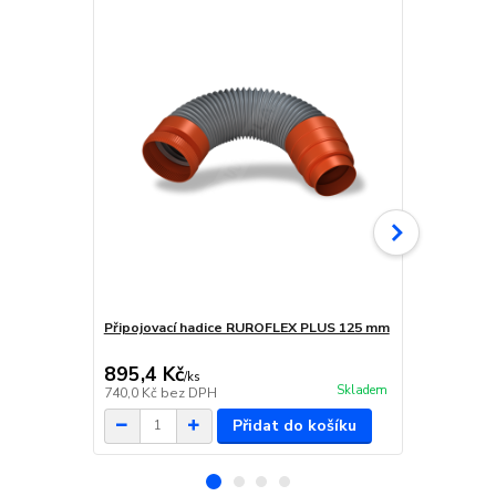
Připojovací hadice RUROFLEX PLUS 125 mm
Sběrač vodn
odvětrávací
895,4 Kč
975,3 Kč
/
ks
Skladem
740,0 Kč
bez DPH
806,0 Kč
bez
Přidat do košíku