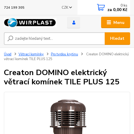
0
ks
CZK
724 199 305
za
0,00 Kč
Menu
Hledat
Úvod
Větrací komínky
Pro tvrdou krytinu
Creaton DOMINO elektrický
větrací komínek TILE PLUS 125
Creaton DOMINO elektrický
větrací komínek TILE PLUS 125