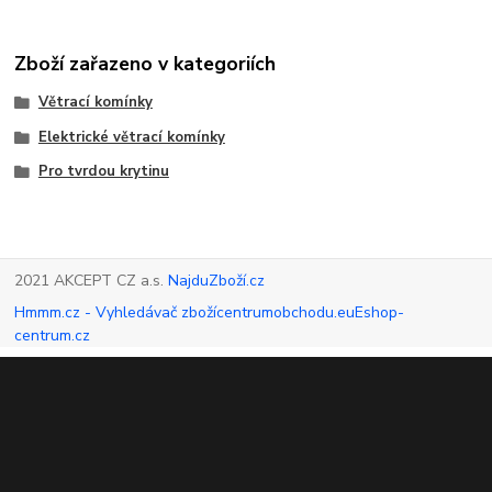
Zboží zařazeno v kategoriích
Větrací komínky
Elektrické větrací komínky
Pro tvrdou krytinu
2021 AKCEPT CZ a.s.
NajduZboží.cz
Hmmm.cz - Vyhledávač zboží
centrumobchodu.eu
Eshop-
centrum.cz