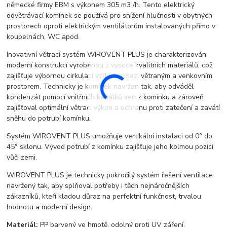
německé firmy EBM s výkonem 305 m3 /h. Tento elektrický
odvětrávací komínek se používá pro snížení hlučnosti v obytných
prostorech oproti elektrickým ventilátorům instalovaných přímo v
koupelnách, WC apod.
Inovativní větrací systém WIROVENT PLUS je charakterizován
moderní konstrukcí vyrobenou z vysoce kvalitních materiálů, což
zajišťuje výbornou cirkulaci vzduchu mezi větraným a venkovním
prostorem. Technicky je komínek navržen tak, aby odváděl
kondenzát pomocí vnitřních kanálků ven z komínku a zároveň
zajišťoval optimální větrací výkon a ochranu proti zatečení a zavátí
sněhu do potrubí komínku.
Systém WIROVENT PLUS umožňuje vertikální instalaci od 0° do
45° sklonu. Vývod potrubí z komínku zajišťuje jeho kolmou pozici
vůči zemi.
WIROVENT PLUS je technicky pokročilý systém řešení ventilace
navržený tak, aby splňoval potřeby i těch nejnáročnějších
zákazníků, kteří kladou důraz na perfektní funkčnost, trvalou
hodnotu a moderní design.
Materiál:
PP barvený ve hmotě, odolný proti UV záření,