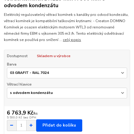
odvodem kondenzátu
Elektrický regulovatelný větrací komínek s kanálky pro odvod kondezátu,
větrací komínek je kompatibilní taškovými krytinami: - Creaton DOMINO
Komínek je osazen elektrickým motorem WTL3 od renomované
německé firmy EBM s výkonem 305 m3 /h. Tento elektrický odvětrávací
komínek se používá pro snížení ...
celý popis
Dostupnost
Skladem u výrobce
Barva
Větrací hlavice
6 763,9 Kč
/
ks
5 590,0 Kč
bez DPH
Přidat do košíku