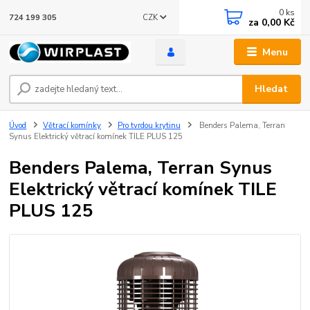
0
ks
CZK
724 199 305
za
0,00 Kč
Menu
Hledat
Úvod
Větrací komínky
Pro tvrdou krytinu
Benders Palema, Terran
Synus Elektrický větrací komínek TILE PLUS 125
Benders Palema, Terran Synus
Elektrický větrací komínek TILE
PLUS 125