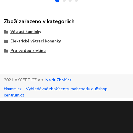
Zboží zařazeno v kategoriích
Větrací komínky
Elektrické větrací komínky
Pro tvrdou krytinu
2021 AKCEPT CZ a.s.
NajduZboží.cz
Hmmm.cz - Vyhledávač zboží
centrumobchodu.eu
Eshop-
centrum.cz