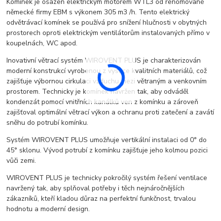
Komínek je osazen elektrickým motorem WTL3 od renomované
německé firmy EBM s výkonem 305 m3 /h. Tento elektrický
odvětrávací komínek se používá pro snížení hlučnosti v obytných
prostorech oproti elektrickým ventilátorům instalovaných přímo v
koupelnách, WC apod.
Inovativní větrací systém WIROVENT PLUS je charakterizován
moderní konstrukcí vyrobenou z vysoce kvalitních materiálů, což
zajišťuje výbornou cirkulaci vzduchu mezi větraným a venkovním
prostorem. Technicky je komínek navržen tak, aby odváděl
kondenzát pomocí vnitřních kanálků ven z komínku a zároveň
zajišťoval optimální větrací výkon a ochranu proti zatečení a zavátí
sněhu do potrubí komínku.
Systém WIROVENT PLUS umožňuje vertikální instalaci od 0° do
45° sklonu. Vývod potrubí z komínku zajišťuje jeho kolmou pozici
vůči zemi.
WIROVENT PLUS je technicky pokročilý systém řešení ventilace
navržený tak, aby splňoval potřeby i těch nejnáročnějších
zákazníků, kteří kladou důraz na perfektní funkčnost, trvalou
hodnotu a moderní design.