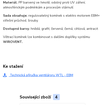
Materiál:
PP barvený ve hmotě, odolný proti UV záření,
atmosférickým podmínkám a procesům stárnutí.
Sada obsahuje:
r
egulovatelný komínek
s elektro motorem EBM
+
střešní průchod, šrouby.
Dostupné barvy:
hnědá, grafit, červená, černá, cihlová, antracit
Větrací komínek lze kombinovat s dalšími doplňky systému
WIROVENT.
Ke stažení
Technická příručka ventilároru WTL - EBM
Související zboží
4