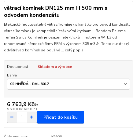
větrací komínek DN125 mm H 500 mm s
odvodem kondenzátu
Elektrický regulovatelný větrací komínek s kanálky pro odvod kondezátu,
větrací komínek je kompatibilní taškovími krytinami: -Benders Palema, -
Terran Synus Komínek je osazen elektrickým motorem WTL3 od
renomované německé firmy EBM s výkonem 305 m3 /h. Tento elektrický
odvětrávací komínek se používá ...
celý popis
Dostupnost
Skladem u výrobce
Barva
6 763,9 Kč
/
ks
5 590,0 Kč
bez DPH
Přidat do košíku
Číslo produktu:
K9923