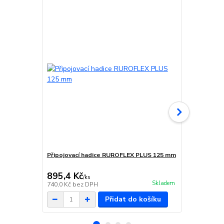
Připojovací hadice RUROFLEX PLUS 125 mm
Sběrač vodn
odvětrávací
895,4 Kč
975,3 Kč
/
ks
Skladem
740,0 Kč
bez DPH
806,0 Kč
bez
Přidat do košíku