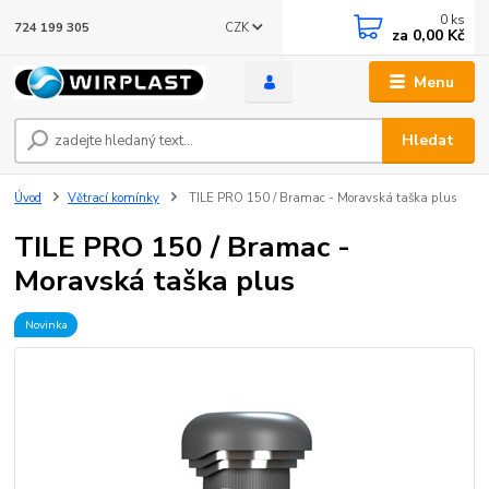
0
ks
CZK
724 199 305
za
0,00 Kč
Menu
Hledat
Úvod
Větrací komínky
TILE PRO 150 / Bramac - Moravská taška plus
TILE PRO 150 / Bramac -
Moravská taška plus
Novinka