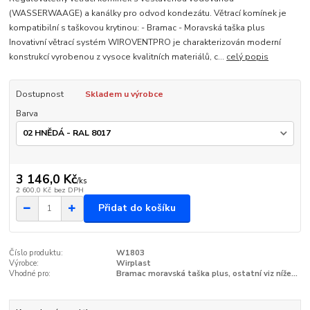
(WASSERWAAGE) a kanálky pro odvod kondezátu. Větrací komínek je
kompatibilní s taškovou krytinou: - Bramac - Moravská taška plus
Inovativní větrací systém WIROVENTPRO je charakterizován moderní
konstrukcí vyrobenou z vysoce kvalitních materiálů, c...
celý popis
Dostupnost
Skladem u výrobce
Barva
3 146,0 Kč
/
ks
2 600,0 Kč
bez DPH
Přidat do košíku
Číslo produktu:
W1803
Výrobce:
Wirplast
Vhodné pro:
Bramac moravská taška plus, ostatní viz níže...