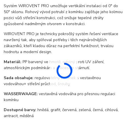
Systém WIROVENT PRO umožňuje vertikální instalaci od 0° do
50° sklonu. Rohový vývod potrubí z komínku zajišťuje jeho kolmou
pozici vůči střešní konstrukci, což snižuje tepelné ztráty
způsobené nadměrným otvorem v konstrukci.
WIROVENT PRO je technicky pokročilý systém řešení ventilace
navržený tak, aby splňoval potřeby i těch nejnáročnějších
zákazníků, kteří kladou důraz na perfektní funkčnost, trvalou
hodnotu a moderní design.
Materiál:
PP barvený ve hmotě, odolný proti UV záření,
atmosférickým podmínkám a procesům stárnutí.
Sada obsahuje:
regulovatelný komínek s vestavěnou
vodováhou+ střešní průchod, šrouby.
WASSERWAAGE:
vestavěná vodováha pro přesnou regulaci
komínku
Dostupné barvy:
hnědá, grafit, červená, zelená, černá, cihlová,
antracit, měděná