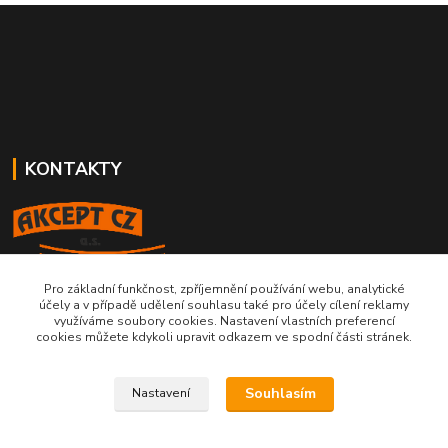
KONTAKTY
Pro základní funkčnost, zpříjemnění používání webu, analytické
724 199 305
účely a v případě udělení souhlasu také pro účely cílení reklamy
pondělí - pátek (8:00 - 16:00)
využíváme soubory cookies. Nastavení vlastních preferencí
cookies můžete kdykoli upravit odkazem ve spodní části stránek.
akcept@akcept.cz
Souhlasím
Nastavení