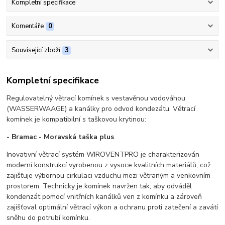
Kompletní specifikace
Komentáře
0
Související zboží
3
Kompletní specifikace
Regulovatelný větrací komínek s vestavěnou vodováhou
(WASSERWAAGE) a kanálky pro odvod kondezátu. Větrací
komínek je kompatibilní s taškovou krytinou:
- Bramac - Moravská taška plus
Inovativní větrací systém WIROVENTPRO je charakterizován
moderní konstrukcí vyrobenou z vysoce kvalitních materiálů, což
zajišťuje výbornou cirkulaci vzduchu mezi větraným a venkovním
prostorem. Technicky je komínek navržen tak, aby odváděl
kondenzát pomocí vnitřních kanálků ven z komínku a zároveň
zajišťoval optimální větrací výkon a ochranu proti zatečení a zavátí
sněhu do potrubí komínku.