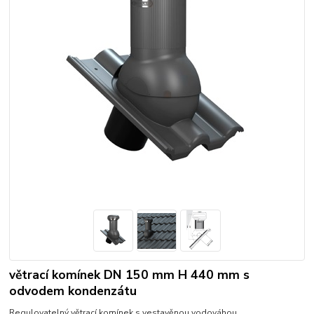
větrací komínek DN 150 mm H 440 mm s
odvodem kondenzátu
Regulovatelný větrací komínek s vestavěnou vodováhou