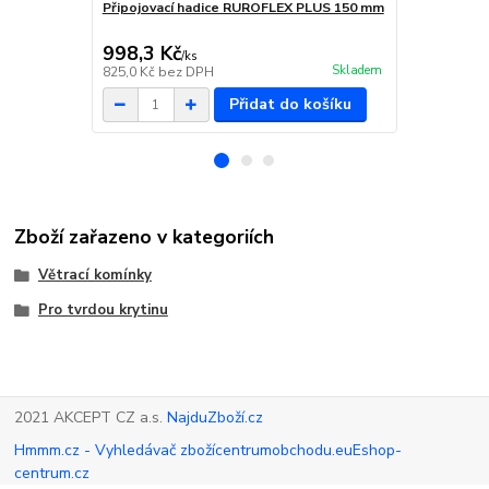
Připojovací hadice RUROFLEX PLUS 150 mm
Sada utěsněn
998,3 Kč
419,9 Kč
/
ks
Skladem
825,0 Kč
bez DPH
347,0 Kč
bez
Přidat do košíku
Zboží zařazeno v kategoriích
Větrací komínky
Pro tvrdou krytinu
2021 AKCEPT CZ a.s.
NajduZboží.cz
Hmmm.cz - Vyhledávač zboží
centrumobchodu.eu
Eshop-
centrum.cz